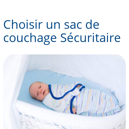
Skip
to
Choisir un sac de
content
couchage Sécuritaire