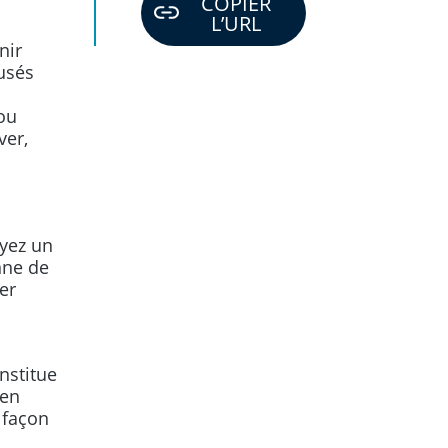
COPIER
L’URL
nir
usés
ou
ver,
ayez un
nne de
er
nstitue
 en
 façon