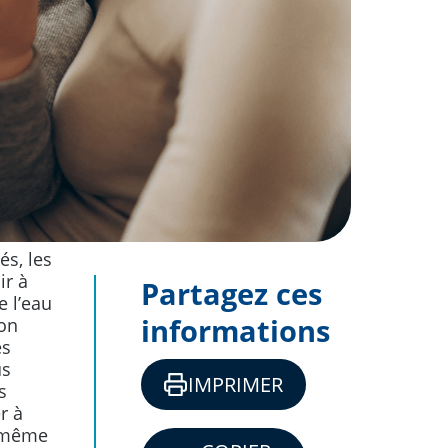
s, les
ir à
Partagez ces
e l’eau
informations
ion
es
us
IMPRIMER
s
r à
, même