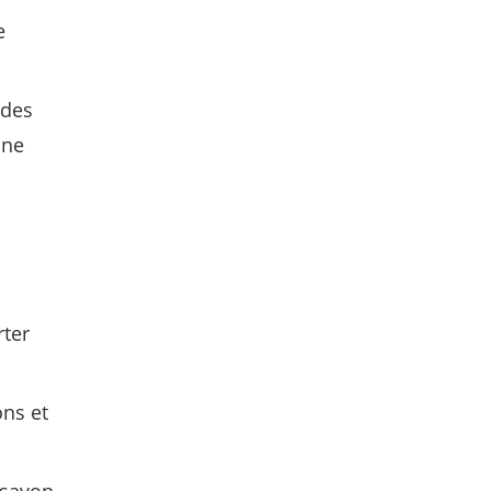
e
 des
une
rter
ons et
 savon,