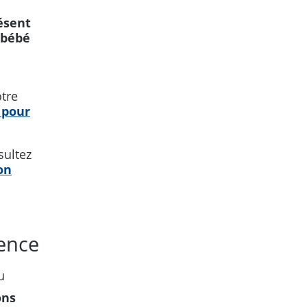
ésent
 bébé
otre
 pour
sultez
on
gence
u
ons