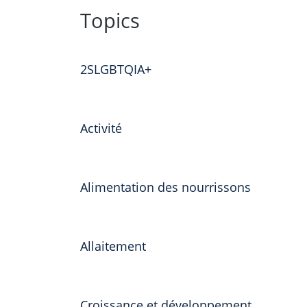
to
Topics
content
2SLGBTQIA+
Activité
Alimentation des nourrissons
Allaitement
Croissance et développement