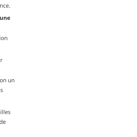
ence.
 une
ion
r
ron un
es
illes
 de