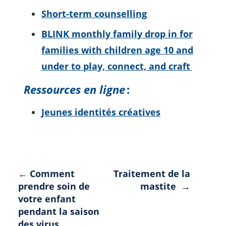
Short-term counselling
BLINK monthly family drop in for
families with children age 10 and
under to play, connect, and craft
Ressources en ligne
:
Jeunes identités créatives
Navigation
← Comment
Traitement de la
prendre soin de
mastite →
de
votre enfant
l'article
pendant la saison
des virus