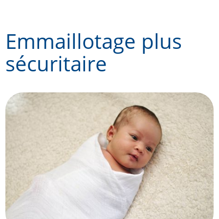
Skip
to
Emmaillotage plus
content
sécuritaire