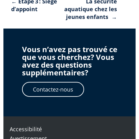
Navigation
← Étape 3 : Siège
La sécurité
d’appoint
aquatique chez les
de
jeunes enfants →
l'article
Vous n’avez pas trouvé ce
que vous cherchez? Vous
avez des questions
supplémentaires?
Contactez-nous
Accessibilité
Avertissement