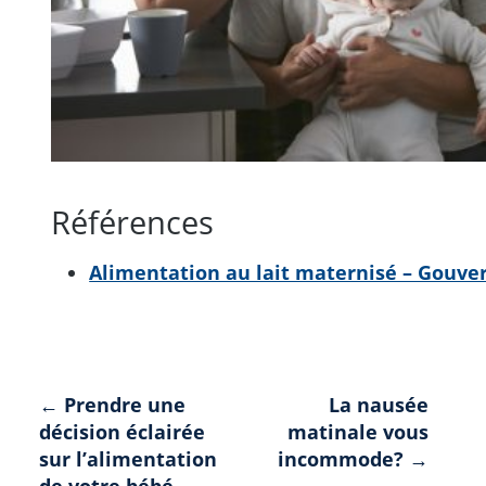
Références
Alimentation au lait maternisé – Gouv
Navigation
← Prendre une
La nausée
décision éclairée
matinale vous
de
sur l’alimentation
incommode? →
de votre bébé