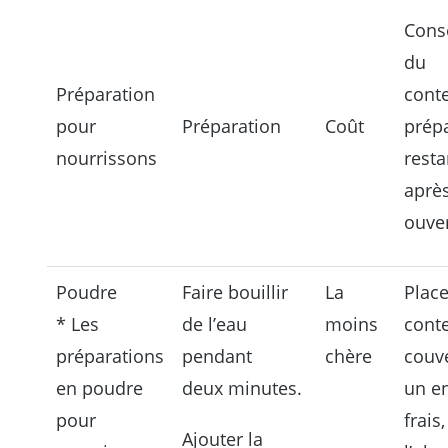
Cons
du
Préparation
cont
pour
Préparation
Coût
prép
nourrissons
resta
aprè
ouve
Poudre
Faire bouillir
La
Place
* Les
de l’eau
moins
cont
préparations
pendant
chère
couv
en poudre
deux minutes.
un e
pour
frais,
Ajouter la