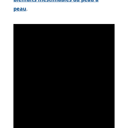
peau
.