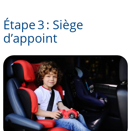
Skip
to
Étape 3 : Siège
content
d’appoint